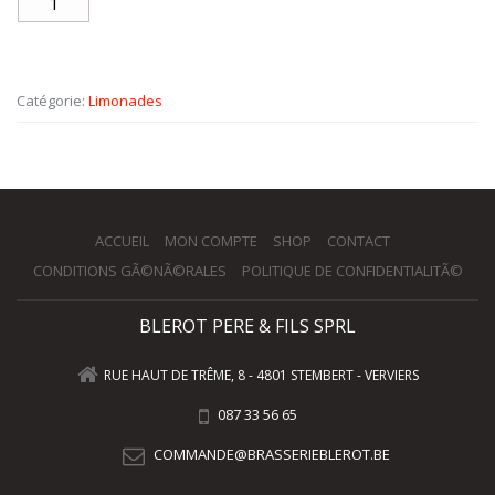
Catégorie:
Limonades
ACCUEIL
MON COMPTE
SHOP
CONTACT
CONDITIONS GÃ©NÃ©RALES
POLITIQUE DE CONFIDENTIALITÃ©
BLEROT PERE & FILS SPRL
RUE HAUT DE TRÊME, 8 - 4801 STEMBERT - VERVIERS
087 33 56 65
COMMANDE@BRASSERIEBLEROT.BE