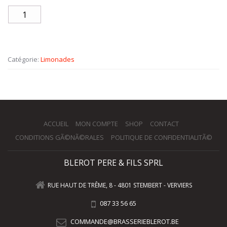
Catégorie:
Limonades
ACCUEIL
MON COMPTE
SHOP
CONTACT
CONDITIONS GÃ©NÃ©RALES
POLITIQUE DE CONFIDENTIALITÃ©
BLEROT PERE & FILS SPRL
RUE HAUT DE TRÊME, 8 - 4801 STEMBERT - VERVIERS
087 33 56 65
COMMANDE@BRASSERIEBLEROT.BE