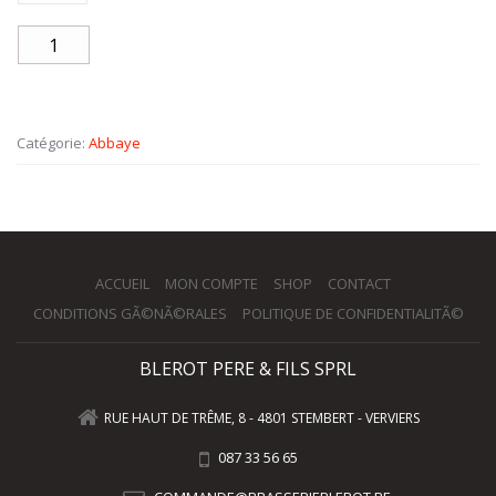
Catégorie:
Abbaye
ACCUEIL
MON COMPTE
SHOP
CONTACT
CONDITIONS GÃ©NÃ©RALES
POLITIQUE DE CONFIDENTIALITÃ©
BLEROT PERE & FILS SPRL
RUE HAUT DE TRÊME, 8 - 4801 STEMBERT - VERVIERS
087 33 56 65