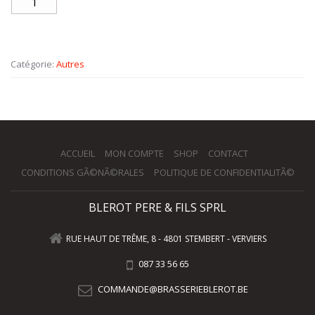
Catégorie:
Autres
ACCUEIL
MON COMPTE
SHOP
CONTACT
CONDITIONS GÃ©NÃ©RALES
POLITIQUE DE CONFIDENTIALITÃ©
BLEROT PERE & FILS SPRL
RUE HAUT DE TRÊME, 8 - 4801 STEMBERT - VERVIERS
087 33 56 65
COMMANDE@BRASSERIEBLEROT.BE