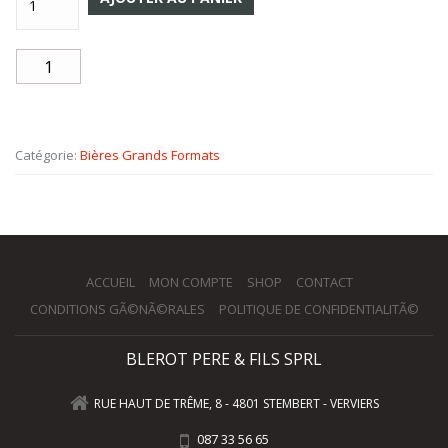
Catégorie:
Bières Grands Formats
ACCUEIL
MON COMPTE
SHOP
CONTACT
CONDITIONS GÃ©NÃ©RALES
POLITIQUE DE CONFIDENTIALITÃ©
BLEROT PERE & FILS SPRL
RUE HAUT DE TRÊME, 8 - 4801 STEMBERT - VERVIERS
087 33 56 65