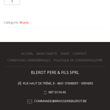
Catégorie:
Brune
ACCUEIL
MON COMPTE
SHOP
CONTACT
CONDITIONS GÃ©NÃ©RALES
POLITIQUE DE CONFIDENTIALITÃ©
BLEROT PERE & FILS SPRL
RUE HAUT DE TRÊME, 8 - 4801 STEMBERT - VERVIERS
087 33 56 65
COMMANDE@BRASSERIEBLEROT.BE