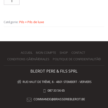
Catégorie:
Pils + Pils de luxe
ACCUEIL
MON COMPTE
SHOP
CONTACT
CONDITIONS GÃ©NÃ©RALES
POLITIQUE DE CONFIDENTIALITÃ©
BLEROT PERE & FILS SPRL
RUE HAUT DE TRÊME, 8 - 4801 STEMBERT - VERVIERS
087 33 56 65
COMMANDE@BRASSERIEBLEROT.BE