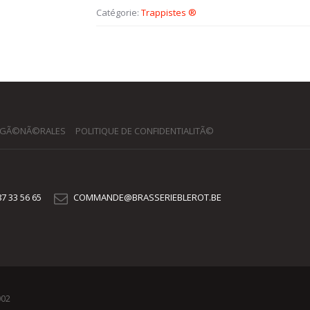
Catégorie:
Trappistes ®
 GÃ©NÃ©RALES
POLITIQUE DE CONFIDENTIALITÃ©
7 33 56 65
COMMANDE@BRASSERIEBLEROT.BE
002