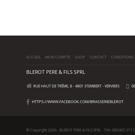
ACCUEIL
MON COMPTE
SHOP
CONTACT
CONDITIONS
BLEROT PERE & FILS SPRL
08
RUE HAUT DE TRÊME, 8 - 4801 STEMBERT - VERVIERS
HTTPS://WWW.FACEBOOK.COM/BRASSERIEBLEROT
© Copyright 2026 - BLEROT PERE & FILS SPRL - TVA: BE0402 317 