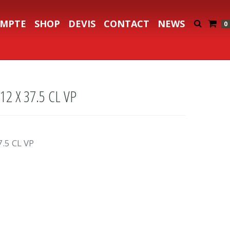
MPTE
SHOP
DEVIS
CONTACT
NEWS
0
2 X 37.5 CL VP
.5 CL VP