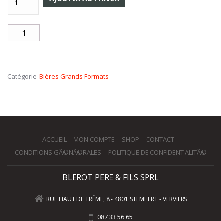
Catégorie:
Bières Grands Formats
ACCUEIL
MON COMPTE
SHOP
CONTACT
CONDITIONS GÃ©NÃ©RALES
POLITIQUE DE CONFIDENTIALITÃ©
BLEROT PERE & FILS SPRL
RUE HAUT DE TRÊME, 8 - 4801 STEMBERT - VERVIERS
087 33 56 65