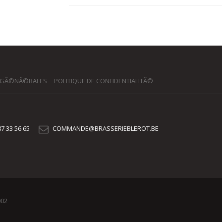
 GÃ©NÃ©RALES
POLITIQUE DE CONFIDENTIALITÃ©
7 33 56 65
COMMANDE@BRASSERIEBLEROT.BE
002