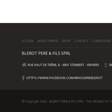
ACCUEIL
MON COMPTE
SHOP
CONTACT
CONDITIONS
BLEROT PERE & FILS SPRL
08
RUE HAUT DE TRÊME, 8 - 4801 STEMBERT - VERVIERS
HTTPS://WWW.FACEBOOK.COM/BRASSERIEBLEROT
© Copyright 2026 - BLEROT PERE & FILS SPRL - TVA: BE0402 317 