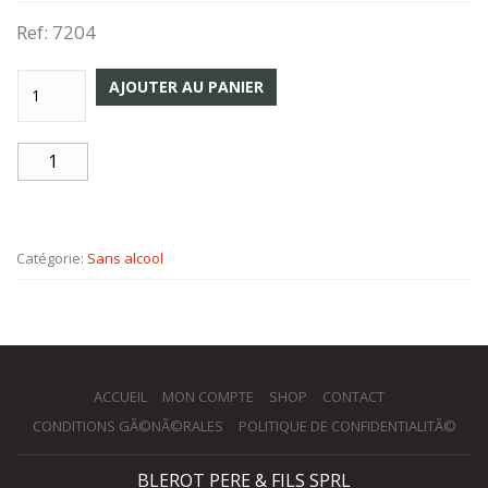
Ref:
7204
AJOUTER AU PANIER
Catégorie:
Sans alcool
ACCUEIL
MON COMPTE
SHOP
CONTACT
CONDITIONS GÃ©NÃ©RALES
POLITIQUE DE CONFIDENTIALITÃ©
BLEROT PERE & FILS SPRL