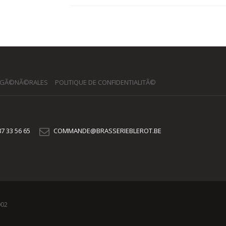
 GÃ©NÃ©RALES
POLITIQUE DE CONFIDENTIALITÃ©
7 33 56 65
COMMANDE@BRASSERIEBLEROT.BE
002