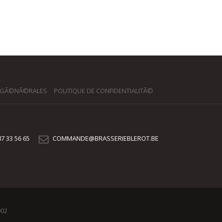
 GÃ©NÃ©RALES
POLITIQUE DE CONFIDENTIALITÃ©
7 33 56 65
COMMANDE@BRASSERIEBLEROT.BE
002