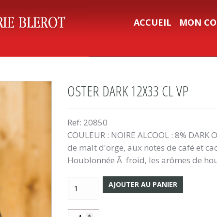
ACCUEIL
MON CO
OSTER DARK 12X33 CL VP
Ref:
20850
COULEUR : NOIRE ALCOOL : 8% DARK Oste
de malt d'orge, aux notes de café et ca
Houblonnée Ã froid, les arômes de ho
AJOUTER AU PANIER