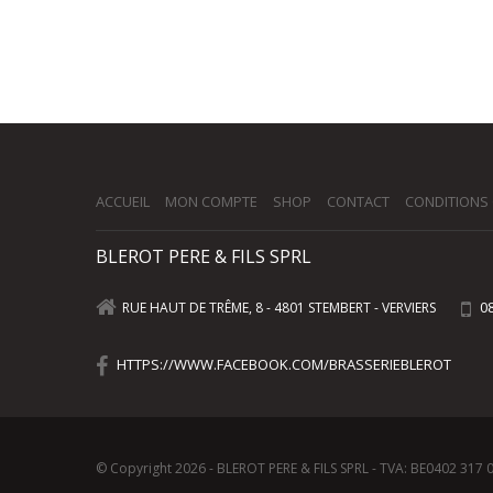
ACCUEIL
MON COMPTE
SHOP
CONTACT
CONDITIONS
BLEROT PERE & FILS SPRL
08
RUE HAUT DE TRÊME, 8 - 4801 STEMBERT - VERVIERS
HTTPS://WWW.FACEBOOK.COM/BRASSERIEBLEROT
© Copyright 2026 - BLEROT PERE & FILS SPRL - TVA: BE0402 317 