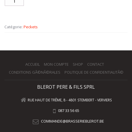
Catégorie:
Peckets
ACCUEIL
MON COMPTE
SHOP
CONTACT
CONDITIONS GÃ©NÃ©RALES
POLITIQUE DE CONFIDENTIALITÃ©
BLEROT PERE & FILS SPRL
RUE HAUT DE TRÊME, 8 - 4801 STEMBERT - VERVIERS
087 33 56 65
COMMANDE@BRASSERIEBLEROT.BE