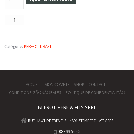
Catégorie:
PERFECT DRAFT
ACCUEIL
MON COMPTE
SHOP
CONTACT
CONDITIONS GÃ©NÃ©RALES
POLITIQUE DE CONFIDENTIALITÃ©
BLEROT PERE & FILS SPRL
RUE HAUT DE TRÊME, 8 - 4801 STEMBERT - VERVIERS
087 33 56 65