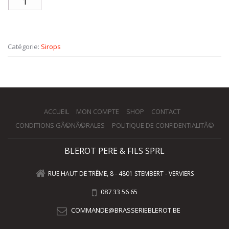
Catégorie:
Sirops
ACCUEIL
MON COMPTE
SHOP
CONTACT
CONDITIONS GÃ©NÃ©RALES
POLITIQUE DE CONFIDENTIALITÃ©
BLEROT PERE & FILS SPRL
RUE HAUT DE TRÊME, 8 - 4801 STEMBERT - VERVIERS
087 33 56 65
COMMANDE@BRASSERIEBLEROT.BE