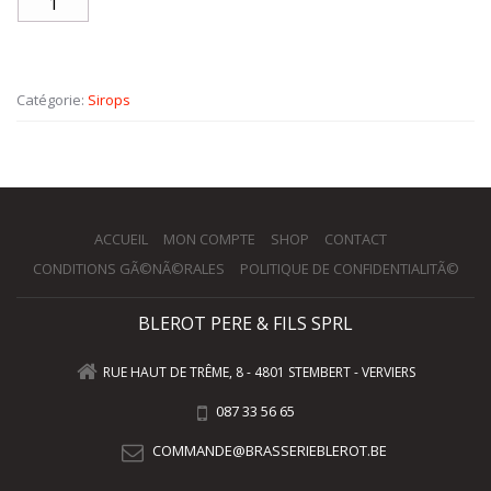
Catégorie:
Sirops
ACCUEIL
MON COMPTE
SHOP
CONTACT
CONDITIONS GÃ©NÃ©RALES
POLITIQUE DE CONFIDENTIALITÃ©
BLEROT PERE & FILS SPRL
RUE HAUT DE TRÊME, 8 - 4801 STEMBERT - VERVIERS
087 33 56 65
COMMANDE@BRASSERIEBLEROT.BE