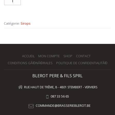
Catégorie:
Sirops
ACCUEIL
MON COMPTE
SHOP
CONTACT
CONDITIONS GÃ©NÃ©RALES
POLITIQUE DE CONFIDENTIALITÃ©
BLEROT PERE & FILS SPRL
RUE HAUT DE TRÊME, 8 - 4801 STEMBERT - VERVIERS
087 33 56 65
COMMANDE@BRASSERIEBLEROT.BE