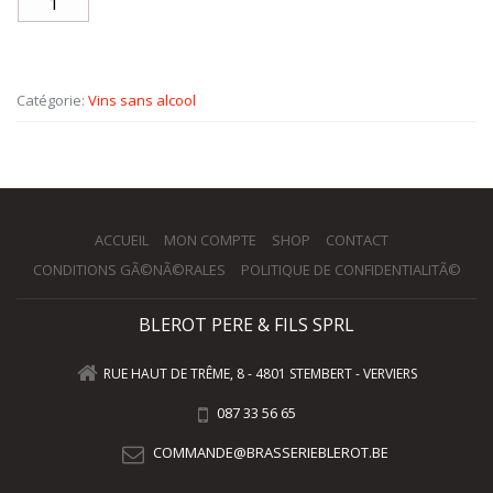
Catégorie:
Vins sans alcool
ACCUEIL
MON COMPTE
SHOP
CONTACT
CONDITIONS GÃ©NÃ©RALES
POLITIQUE DE CONFIDENTIALITÃ©
BLEROT PERE & FILS SPRL
RUE HAUT DE TRÊME, 8 - 4801 STEMBERT - VERVIERS
087 33 56 65
COMMANDE@BRASSERIEBLEROT.BE