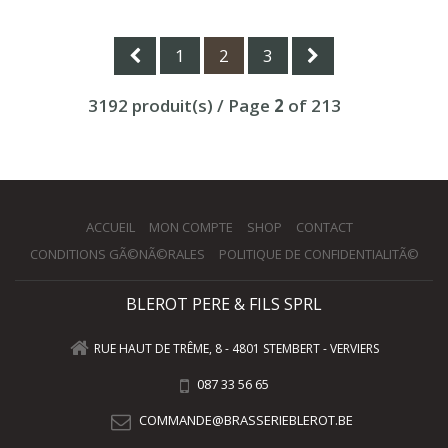
1
2
3
3192 produit(s) / Page
2
of 213
ACCUEIL
MON COMPTE
SHOP
CONTACT
CONDITIONS GÃ©NÃ©RALES
POLITIQUE DE CONFIDENTIALITÃ©
BLEROT PERE & FILS SPRL
RUE HAUT DE TRÊME, 8 - 4801 STEMBERT - VERVIERS
087 33 56 65
COMMANDE@BRASSERIEBLEROT.BE