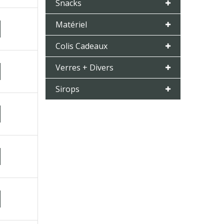
Snacks
Matériel
Colis Cadeaux
Verres + Divers
Sirops