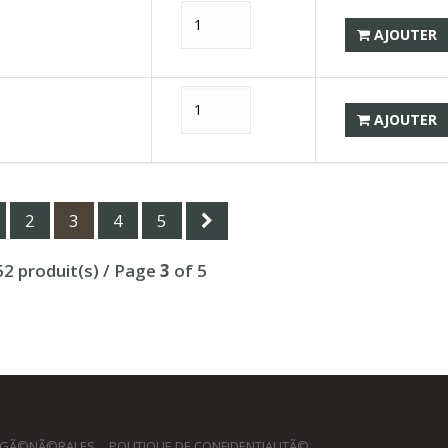
AJOUTER
AJOUTER
2
3
4
5
62 produit(s) / Page
3
of 5
 GÃ©NÃ©RALES
POLITIQUE DE CONFIDENTIALITÃ©