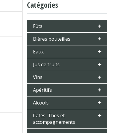
Catégories
Fûts
Bières bouteilles
Eaux
Jus de fruits
Vins
Apéritifs
Alcools
Cafés, Thés et
accompagnements