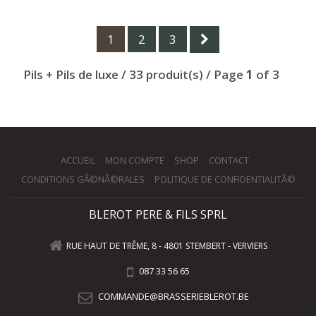
1
2
3
Pils + Pils de luxe / 33 produit(s) / Page
1
of 3
ACCUEIL
MON COMPTE
SHOP
CONTACT
CONDITIONS GÃ©NÃ©RALES
POLITIQUE DE CONFIDENTIALITÃ©
BLEROT PERE & FILS SPRL
RUE HAUT DE TRÊME, 8 - 4801 STEMBERT - VERVIERS
087 33 56 65
COMMANDE@BRASSERIEBLEROT.BE