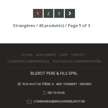
1
2
3
Etrangères / 40 produit(s) / Page
1
of 3
ACCUEIL
MON COMPTE
SHOP
CONTACT
CONDITIONS GÃ©NÃ©RALES
POLITIQUE DE CONFIDENTIALITÃ©
BLEROT PERE & FILS SPRL
RUE HAUT DE TRÊME, 8 - 4801 STEMBERT - VERVIERS
087 33 56 65
COMMANDE@BRASSERIEBLEROT.BE