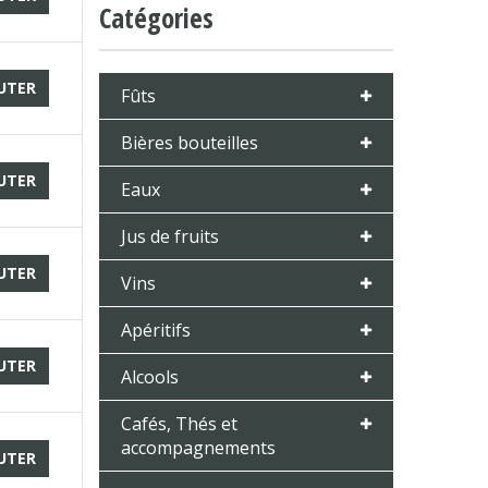
Catégories
UTER
Fûts
Bières bouteilles
UTER
Eaux
Jus de fruits
UTER
Vins
Apéritifs
UTER
Alcools
Cafés, Thés et
accompagnements
UTER