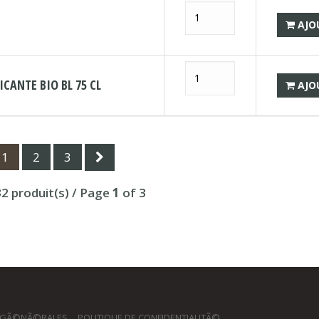
AJO
CANTE BIO BL 75 CL
AJO
1
2
3
32 produit(s) / Page
1
of 3
 GÃ©NÃ©RALES
POLITIQUE DE CONFIDENTIALITÃ©