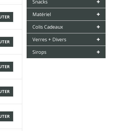
Snacks
Matériel
UTER
Colis Cadeaux
Verres + Divers
UTER
Sirops
UTER
UTER
UTER