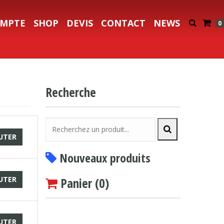
MPTE
SHOP
DEVIS
CONTACT
NEWS
0
Recherche
UTER
Nouveaux produits
UTER
Panier (
0
)
UTER