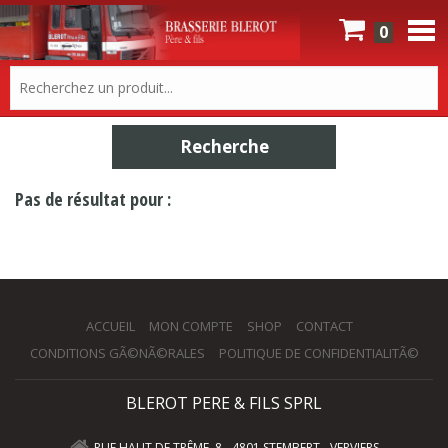
0
Pas de résultat pour :
ACCUEIL
MON COMPTE
SHOP
CONTACT
CONDITIONS GÃ©NÃ©RALES
POLITIQUE DE CONFIDENTIALITÃ©
BLEROT PERE & FILS SPRL
RUE HAUT DE TRÊME, 8 - 4801 STEMBERT - VERVIERS